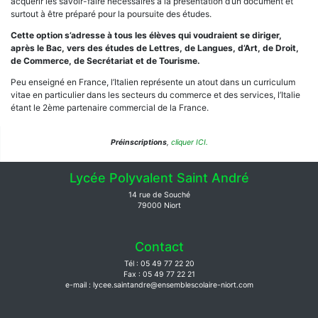
acquérir les savoir-faire nécessaires à la présentation d’un document et
surtout à être préparé pour la poursuite des études.
Cette option s’adresse à tous les élèves qui voudraient se diriger,
après le Bac, vers des études de Lettres, de Langues, d’Art, de Droit,
de Commerce, de Secrétariat et de Tourisme.
Peu enseigné en France, l’Italien représente un atout dans un curriculum
vitae en particulier dans les secteurs du commerce et des services, l’Italie
étant le 2ème partenaire commercial de la France.
Préinscriptions
,
cliquer ICI.
Lycée Polyvalent Saint André
14 rue de Souché
79000 Niort
Contact
Tél : 05 49 77 22 20
Fax : 05 49 77 22 21
e-mail : lycee.saintandre@ensemblescolaire-niort.com