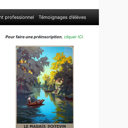
nt professionnel
Témoignages d’élèves
Pour faire une préinscription
,
cliquer ICI.