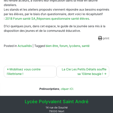
les rendre acteurs, à travers leur implication dans la mise en œuvre
d’ateliers.
Les stands et les ateliers proposés viennent répondre aux besoins exprimés
par les élèves, par le biais d’un questionnaire, dont voici le récapitulatif
:
2018 Forum santé SA_Réponses questionnaire santé élèves
.
D’ici quelques jours, dans cet espace, le guide de la journée sera mis à la
disposition des jeunes et de la communauté éducative.
print
Posted in
Actualités
|
Tagged
bien être
,
forum
,
lycéens
,
santé
Navigation
Mobilisez vous contre
La Cie Les Petits Détails souffle
l’illettrisme !
sa 10ème bougie !
de
l’article
Préinscriptions
,
cliquer ICI.
Lycée Polyvalent Saint André
14 rue de Souché
79000 Niort